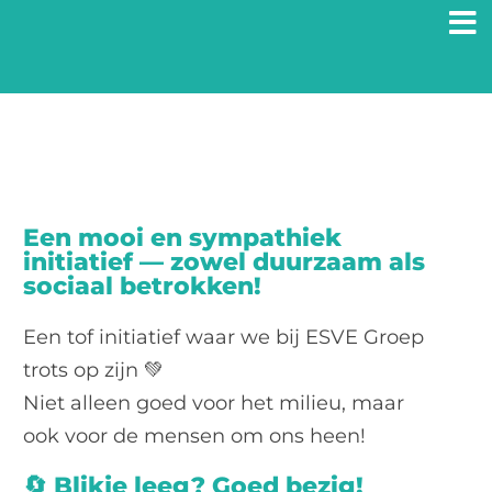
Ga
naar
inhoud
Een mooi en sympathiek
initiatief — zowel duurzaam als
sociaal betrokken!
Een tof initiatief waar we bij ESVE Groep
trots op zijn 💚
Niet alleen goed voor het milieu, maar
ook voor de mensen om ons heen!
🔄
Blikje leeg? Goed bezig!