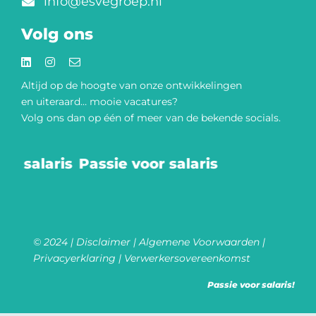
info@esvegroep.nl
Volg ons
Altijd op de hoogte van onze
ontwikkelingen
en uiteraard… mooie vacatures?
Volg ons dan op één of meer van de bekende socials.​
or salaris
Passie voor salaris
© 2024 |
Disclaimer
|
Algemene Voorwaarden
|
Privacyerklaring
|
Verwerkersovereenkomst
Passie voor salaris!