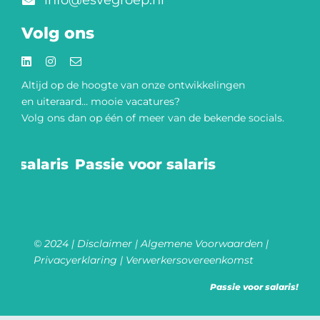
info@esvegroep.nl
Volg ons
Altijd op de hoogte van onze
ontwikkelingen
en uiteraard… mooie vacatures?
Volg ons dan op één of meer van de bekende socials.​
r salaris
Passie voor salaris
© 2024 |
Disclaimer
|
Algemene Voorwaarden
|
Privacyerklaring
|
Verwerkersovereenkomst
Passie voor salaris!