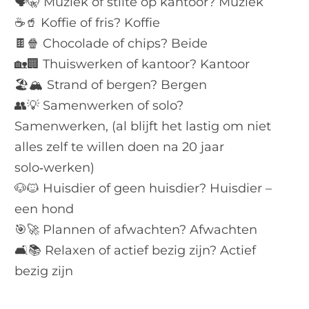
🗣️🤫 Muziek of stilte op kantoor? Muziek
☕🥤 Koffie of fris? Koffie
🍫🍿 Chocolade of chips? Beide
🏡🏢 Thuiswerken of kantoor? Kantoor
🏖️🏔️ Strand of bergen? Bergen
👥💡 Samenwerken of solo?
Samenwerken, (al blijft het lastig om niet
alles zelf te willen doen na 20 jaar
solo‑werken)
🐶🐱 Huisdier of geen huisdier? Huisdier –
een hond
🎯🚀 Plannen of afwachten? Afwachten
🛋️📚 Relaxen of actief bezig zijn? Actief
bezig zijn