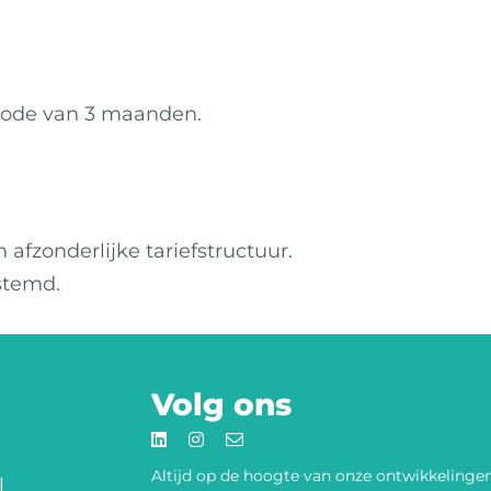
iode van 3 maanden.
fzonderlijke tariefstructuur.
stemd.
Volg ons
Pa
Altijd op de hoogte van onze
ontwikkelinge
l