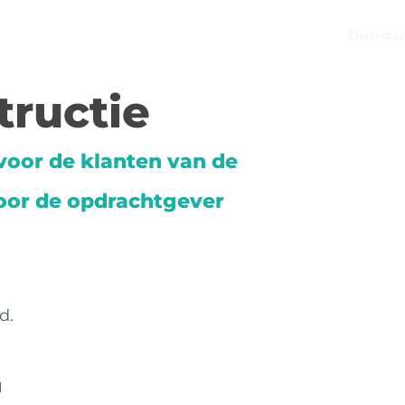
Home
Dienste
tructie
voor de klanten van de
oor de opdrachtgever
d.
n