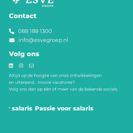
Contact
088 188 1300
info@esvegroep.nl
Volg ons
Altijd op de hoogte van onze
ontwikkelingen
en uiteraard… mooie vacatures?
Volg ons dan op één of meer van de bekende socials.​
oor salaris
Passie voor salaris