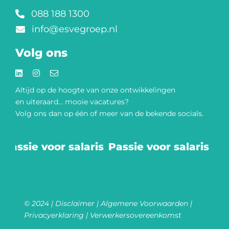
088 188 1300
info@esvegroep.nl
Volg ons
Altijd op de hoogte van onze
ontwikkelingen
en uiteraard… mooie vacatures?
Volg ons dan op één of meer van de bekende socials.​
Passie voor salaris
Passie voor salaris
© 2024 |
Disclaimer
|
Algemene Voorwaarden
|
Privacyerklaring
|
Verwerkersovereenkomst