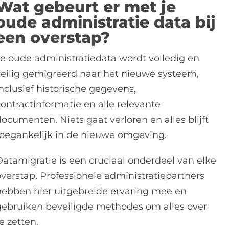
Wat gebeurt er met je
oude administratie data bij
een overstap?
Je oude administratiedata wordt volledig en
veilig gemigreerd naar het nieuwe systeem,
nclusief historische gegevens,
contractinformatie en alle relevante
ocumenten. Niets gaat verloren en alles blijft
toegankelijk in de nieuwe omgeving.
Datamigratie is een cruciaal onderdeel van elke
overstap. Professionele administratiepartners
hebben hier uitgebreide ervaring mee en
gebruiken beveiligde methodes om alles over
e zetten.