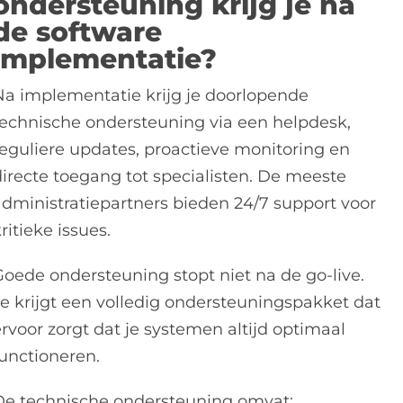
ondersteuning krijg je na
de software
implementatie?
Na implementatie krijg je doorlopende
technische ondersteuning via een helpdesk,
reguliere updates, proactieve monitoring en
directe toegang tot specialisten. De meeste
administratiepartners bieden 24/7 support voor
ritieke issues.
Goede ondersteuning stopt niet na de go-live.
Je krijgt een volledig ondersteuningspakket dat
rvoor zorgt dat je systemen altijd optimaal
functioneren.
De technische ondersteuning omvat: