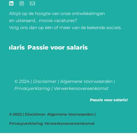
Altijd op de hoogte van onze
ontwikkelingen
en uiteraard… mooie vacatures?
Volg ons dan op één of meer van de bekende socials.​
salaris
Passie voor salaris
© 2024 |
Disclaimer
|
Algemene Voorwaarden
|
Privacyerklaring
|
Verwerkersovereenkomst
Passie voor salaris!
© 2022 |
Disclaimer
Algemene Voorwaarden
|
Privacyverklaring
Verwerkersovereenkomst