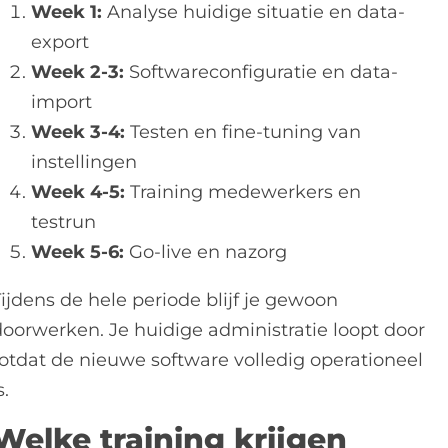
Week 1:
Analyse huidige situatie en data-
export
Week 2-3:
Softwareconfiguratie en data-
import
Week 3-4:
Testen en fine-tuning van
instellingen
Week 4-5:
Training medewerkers en
testrun
Week 5-6:
Go-live en nazorg
ijdens de hele periode blijf je gewoon
doorwerken. Je huidige administratie loopt door
totdat de nieuwe software volledig operationeel
s.
Welke training krijgen