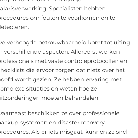
salarisverwerking. Specialisten hebben
procedures om fouten te voorkomen en te
detecteren.
De verhoogde betrouwbaarheid komt tot uiting
in verschillende aspecten. Allereerst werken
professionals met vaste controleprotocollen en
hecklists die ervoor zorgen dat niets over het
hoofd wordt gezien. Ze hebben ervaring met
complexe situaties en weten hoe ze
uitzonderingen moeten behandelen.
Daarnaast beschikken ze over professionele
backup-systemen en disaster recovery
procedures. Als er iets misgaat, kunnen ze snel