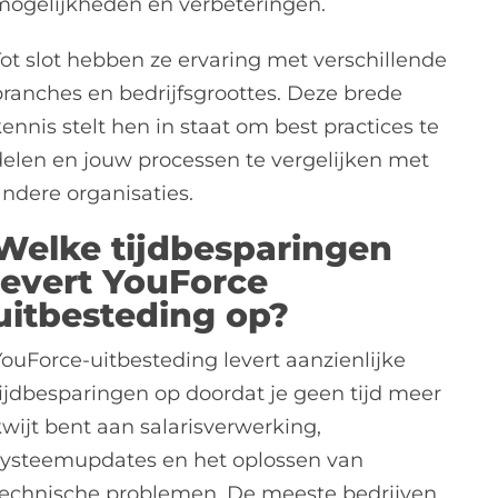
mogelijkheden en verbeteringen.
Tot slot hebben ze ervaring met verschillende
branches en bedrijfsgroottes. Deze brede
ennis stelt hen in staat om best practices te
delen en jouw processen te vergelijken met
andere organisaties.
Welke tijdbesparingen
levert YouForce
uitbesteding op?
YouForce-uitbesteding levert aanzienlijke
tijdbesparingen op doordat je geen tijd meer
kwijt bent aan salarisverwerking,
systeemupdates en het oplossen van
technische problemen. De meeste bedrijven