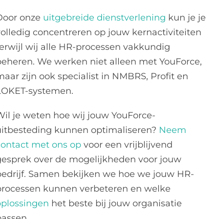
Door onze
uitgebreide dienstverlening
kun je je
volledig concentreren op jouw kernactiviteiten
terwijl wij alle HR-processen vakkundig
beheren. We werken niet alleen met YouForce,
maar zijn ook specialist in NMBRS, Profit en
LOKET-systemen.
Wil je weten hoe wij jouw YouForce-
uitbesteding kunnen optimaliseren?
Neem
contact met ons op
voor een vrijblijvend
gesprek over de mogelijkheden voor jouw
bedrijf. Samen bekijken we hoe we jouw HR-
processen kunnen verbeteren en welke
oplossingen
het beste bij jouw organisatie
passen.