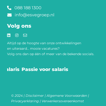
088 188 1300
info@esvegroep.nl
Volg ons
Altijd op de hoogte van onze
ontwikkelingen
en uiteraard… mooie vacatures?
Volg ons dan op één of meer van de bekende socials.​
salaris
Passie voor salaris
© 2024 |
Disclaimer
|
Algemene Voorwaarden
|
Privacyerklaring
|
Verwerkersovereenkomst