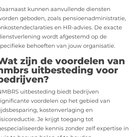
Daarnaast kunnen aanvullende diensten
worden geboden, zoals pensioenadministratie,
onkostendeclaraties en HR-advies. De exacte
dienstverlening wordt afgestemd op de
specifieke behoeften van jouw organisatie.
Wat zijn de voordelen van
nmbrs uitbesteding voor
bedrijven?
NMBRS uitbesteding biedt bedrijven
significante voordelen op het gebied van
tijdsbesparing, kostenverlaging en
isicoreductie. Je krijgt toegang tot
gespecialiseerde kennis zonder zelf expertise in