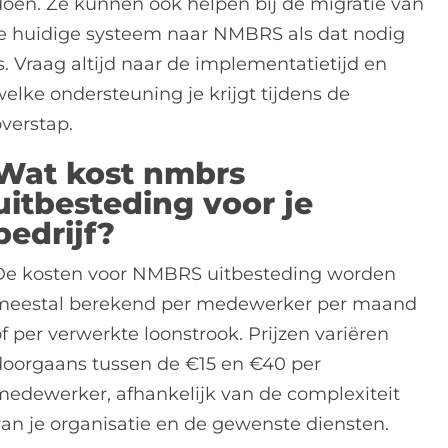
doen. Ze kunnen ook helpen bij de migratie van
je huidige systeem naar NMBRS als dat nodig
s. Vraag altijd naar de implementatietijd en
welke ondersteuning je krijgt tijdens de
overstap.
Wat kost nmbrs
uitbesteding voor je
bedrijf?
De kosten voor NMBRS uitbesteding worden
meestal berekend per medewerker per maand
f per verwerkte loonstrook. Prijzen variëren
doorgaans tussen de €15 en €40 per
medewerker, afhankelijk van de complexiteit
van je organisatie en de gewenste diensten.