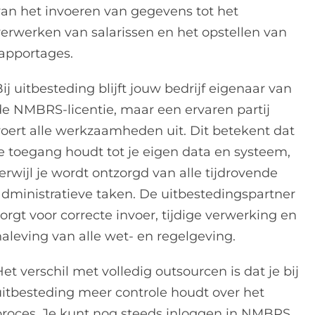
van het invoeren van gegevens tot het
verwerken van salarissen en het opstellen van
rapportages.
ij uitbesteding blijft jouw bedrijf eigenaar van
de NMBRS-licentie, maar een ervaren partij
voert alle werkzaamheden uit. Dit betekent dat
je toegang houdt tot je eigen data en systeem,
erwijl je wordt ontzorgd van alle tijdrovende
administratieve taken. De uitbestedingspartner
orgt voor correcte invoer, tijdige verwerking en
naleving van alle wet- en regelgeving.
et verschil met volledig outsourcen is dat je bij
uitbesteding meer controle houdt over het
proces. Je kunt nog steeds inloggen in NMBRS