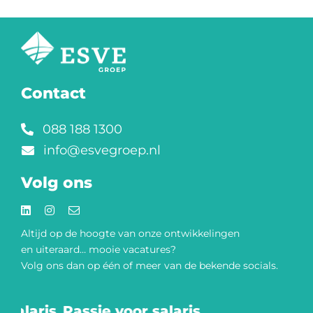
Contact
088 188 1300
info@esvegroep.nl
Volg ons
Altijd op de hoogte van onze
ontwikkelingen
en uiteraard… mooie vacatures?
Volg ons dan op één of meer van de bekende socials.​
salaris
Passie voor salaris