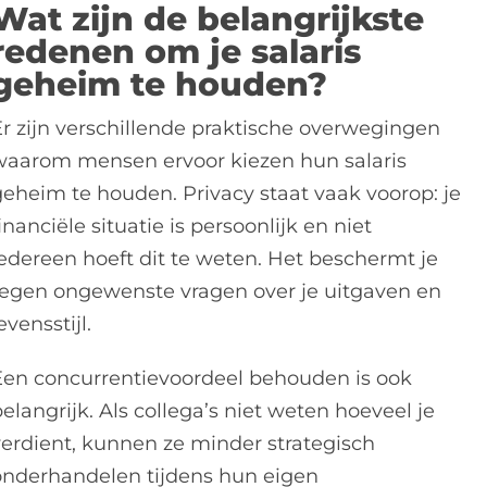
Wat zijn de belangrijkste
redenen om je salaris
geheim te houden?
Er zijn verschillende praktische overwegingen
waarom mensen ervoor kiezen hun salaris
geheim te houden. Privacy staat vaak voorop: je
inanciële situatie is persoonlijk en niet
iedereen hoeft dit te weten. Het beschermt je
tegen ongewenste vragen over je uitgaven en
evensstijl.
Een concurrentievoordeel behouden is ook
elangrijk. Als collega’s niet weten hoeveel je
verdient, kunnen ze minder strategisch
onderhandelen tijdens hun eigen