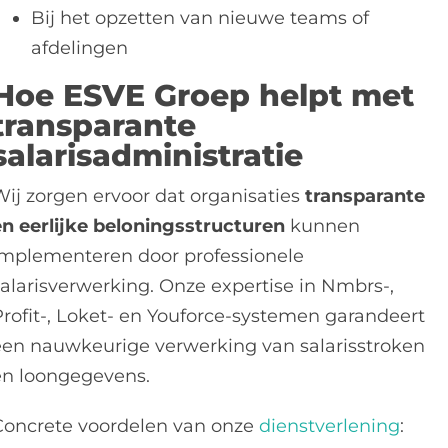
Bij het opzetten van nieuwe teams of
afdelingen
Hoe ESVE Groep helpt met
transparante
salarisadministratie
Wij zorgen ervoor dat organisaties
transparante
en eerlijke beloningsstructuren
kunnen
implementeren door professionele
salarisverwerking. Onze expertise in Nmbrs-,
Profit-, Loket- en Youforce-systemen garandeert
een nauwkeurige verwerking van salarisstroken
en loongegevens.
Concrete voordelen van onze
dienstverlening
: