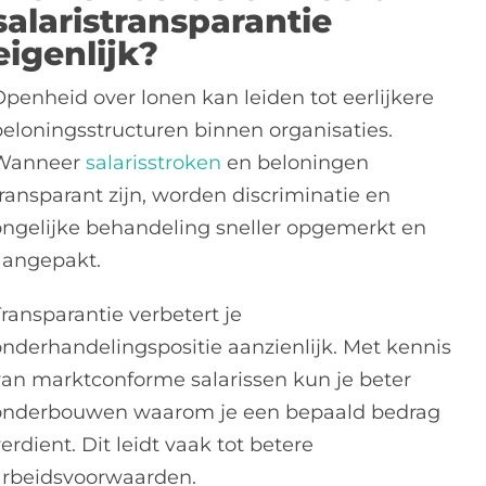
salaristransparantie
eigenlijk?
Openheid over lonen kan leiden tot eerlijkere
beloningsstructuren binnen organisaties.
Wanneer
salarisstroken
en beloningen
transparant zijn, worden discriminatie en
ongelijke behandeling sneller opgemerkt en
aangepakt.
ransparantie verbetert je
onderhandelingspositie aanzienlijk. Met kennis
van marktconforme salarissen kun je beter
onderbouwen waarom je een bepaald bedrag
erdient. Dit leidt vaak tot betere
arbeidsvoorwaarden.