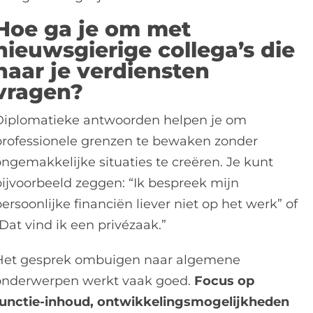
Hoe ga je om met
nieuwsgierige collega’s die
naar je verdiensten
vragen?
Diplomatieke antwoorden helpen je om
professionele grenzen te bewaken zonder
ongemakkelijke situaties te creëren. Je kunt
bijvoorbeeld zeggen: “Ik bespreek mijn
ersoonlijke financiën liever niet op het werk” of
Dat vind ik een privézaak.”
Het gesprek ombuigen naar algemene
onderwerpen werkt vaak goed.
Focus op
functie-inhoud, ontwikkelingsmogelijkheden