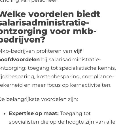
scholing van personeel.
Welke voordelen biedt
salarisadministratie-
ontzorging voor mkb-
bedrijven?
Mkb-bedrijven profiteren van
vijf
hoofdvoordelen
bij salarisadministratie-
ntzorging: toegang tot specialistische kennis,
tijdsbesparing, kostenbesparing, compliance-
zekerheid en meer focus op kernactiviteiten.
e belangrijkste voordelen zijn:
Expertise op maat:
Toegang tot
specialisten die op de hoogte zijn van alle