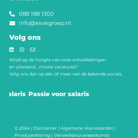
088 188 1300
info@esvegroep.nl
Volg ons
Altijd op de hoogte van onze
ontwikkelingen
en uiteraard… mooie vacatures?
Volg ons dan op één of meer van de bekende socials.​
salaris
Passie voor salaris
© 2024 |
Disclaimer
|
Algemene Voorwaarden
|
Privacyerklaring
|
Verwerkersovereenkomst