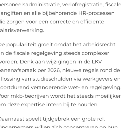
ersoneelsadministratie, verlofregistratie, fiscale
aangiften en alle bijbehorende HR-processen
ie zorgen voor een correcte en efficiënte
salarisverwerking.
De populariteit groeit omdat het arbeidsrecht
en de fiscale regelgeving steeds complexer
worden. Denk aan wijzigingen in de LKV-
banenafspraak per 2026, nieuwe regels rond de
aflossing van studieschulden via werkgevers en
voortdurend veranderende wet- en regelgeving.
Voor mkb-bedrijven wordt het steeds moeilijker
om deze expertise intern bij te houden.
aarnaast speelt tijdgebrek een grote rol.
Ondernemers willen zich concentreren op hun