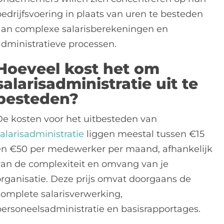
bedrijfsvoering in plaats van uren te besteden
aan complexe salarisberekeningen en
administratieve processen.
Hoeveel kost het om
salarisadministratie uit te
besteden?
De kosten voor het uitbesteden van
alarisadministratie
liggen meestal tussen €15
en €50 per medewerker per maand, afhankelijk
van de complexiteit en omvang van je
organisatie. Deze prijs omvat doorgaans de
complete salarisverwerking,
personeelsadministratie en basisrapportages.