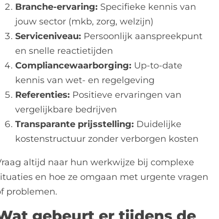
Branche-ervaring:
Specifieke kennis van
jouw sector (mkb, zorg, welzijn)
Serviceniveau:
Persoonlijk aanspreekpunt
en snelle reactietijden
Compliancewaarborging:
Up-to-date
kennis van wet- en regelgeving
Referenties:
Positieve ervaringen van
vergelijkbare bedrijven
Transparante prijsstelling:
Duidelijke
kostenstructuur zonder verborgen kosten
Vraag altijd naar hun werkwijze bij complexe
situaties en hoe ze omgaan met urgente vragen
of problemen.
Wat gebeurt er tijdens de