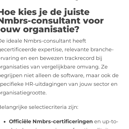
Hoe kies je de juiste
Nmbrs-consultant voor
jouw organisatie?
De ideale Nmbrs-consultant heeft
gecertificeerde expertise, relevante branche-
ervaring en een bewezen trackrecord bij
organisaties van vergelijkbare omvang. Ze
begrijpen niet alleen de software, maar ook de
specifieke HR-uitdagingen van jouw sector en
organisatiegrootte.
elangrijke selectiecriteria zijn:
Officiële Nmbrs-certificeringen
en up-to-