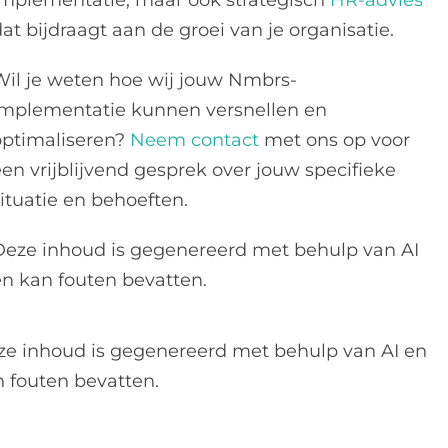
implementatie, maar ook strategisch
HR-advies
at bijdraagt aan de groei van je organisatie.
Wil je weten hoe wij jouw Nmbrs-
implementatie kunnen versnellen en
optimaliseren?
Neem contact
met ons op voor
een vrijblijvend gesprek over jouw specifieke
situatie en behoeften.
Deze inhoud is gegenereerd met behulp van AI
en kan fouten bevatten.
ze inhoud is gegenereerd met behulp van AI en
 fouten bevatten.