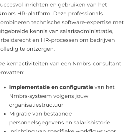
succesvol inrichten en gebruiken van het
Nmbrs HR-platform. Deze professionals
combineren technische software-expertise met
uitgebreide kennis van salarisadministratie,
arbeidsrecht en HR-processen om bedrijven
olledig te ontzorgen.
De kernactiviteiten van een Nmbrs-consultant
omvatten:
Implementatie en configuratie
van het
Nmbrs-systeem volgens jouw
organisatiestructuur
Migratie van bestaande
personeelsgegevens en salarishistorie
Inrichting van specifieke workflows voor