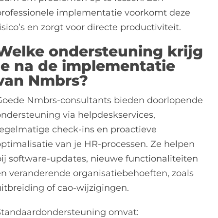
professionele implementatie voorkomt deze
isico’s en zorgt voor directe productiviteit.
Welke ondersteuning krijg
je na de implementatie
van Nmbrs?
Goede Nmbrs-consultants bieden doorlopende
ondersteuning via helpdeskservices,
regelmatige check-ins en proactieve
optimalisatie van je HR-processen. Ze helpen
bij software-updates, nieuwe functionaliteiten
en veranderende organisatiebehoeften, zoals
itbreiding of cao-wijzigingen.
Standaardondersteuning omvat: