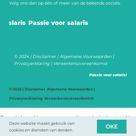
Volg ons dan op één of meer van de bekende socials.​
salaris
Passie voor salaris
© 2024 |
Disclaimer
|
Algemene Voorwaarden
|
Privacyerklaring
|
Verwerkersovereenkomst
Passie voor salaris!
© 2022 |
Disclaimer
Algemene Voorwaarden
|
Privacyverklaring
Verwerkersovereenkomst
Deze inhoud is gegenereerd met behulp van AI
Deze website maakt gebruik van
OKE
en kan fouten bevatten.
cookies en diensten van derden.