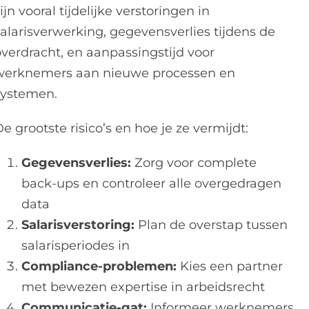
ijn vooral tijdelijke verstoringen in
salarisverwerking, gegevensverlies tijdens de
overdracht, en aanpassingstijd voor
werknemers aan nieuwe processen en
systemen.
e grootste risico’s en hoe je ze vermijdt:
Gegevensverlies:
Zorg voor complete
back-ups en controleer alle overgedragen
data
Salarisverstoring:
Plan de overstap tussen
salarisperiodes in
Compliance-problemen:
Kies een partner
met bewezen expertise in arbeidsrecht
Communicatie-gat:
Informeer werknemers