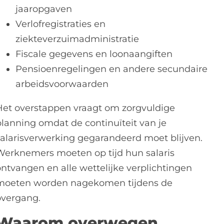
jaaropgaven
Verlofregistraties en
ziekteverzuimadministratie
Fiscale gegevens en loonaangiften
Pensioenregelingen en andere secundaire
arbeidsvoorwaarden
Het overstappen vraagt om zorgvuldige
planning omdat de continuïteit van je
salarisverwerking gegarandeerd moet blijven.
Werknemers moeten op tijd hun salaris
ontvangen en alle wettelijke verplichtingen
moeten worden nagekomen tijdens de
overgang.
Waarom overwegen