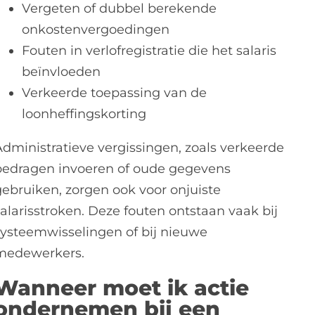
Vergeten of dubbel berekende
onkostenvergoedingen
Fouten in verlofregistratie die het salaris
beïnvloeden
Verkeerde toepassing van de
loonheffingskorting
Administratieve vergissingen, zoals verkeerde
bedragen invoeren of oude gegevens
gebruiken, zorgen ook voor onjuiste
salarisstroken. Deze fouten ontstaan vaak bij
systeemwisselingen of bij nieuwe
medewerkers.
Wanneer moet ik actie
ondernemen bij een