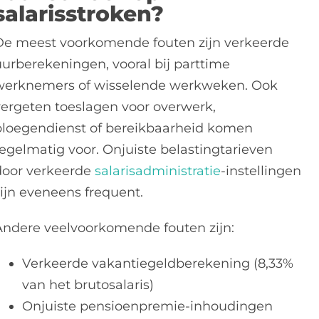
salarisstroken?
De meest voorkomende fouten zijn verkeerde
uurberekeningen, vooral bij parttime
werknemers of wisselende werkweken. Ook
vergeten toeslagen voor overwerk,
ploegendienst of bereikbaarheid komen
regelmatig voor. Onjuiste belastingtarieven
door verkeerde
salarisadministratie
-instellingen
zijn eveneens frequent.
Andere veelvoorkomende fouten zijn:
Verkeerde vakantiegeldberekening (8,33%
van het brutosalaris)
Onjuiste pensioenpremie-inhoudingen