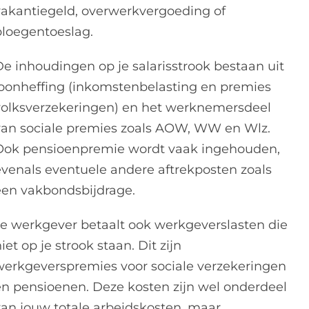
vakantiegeld, overwerkvergoeding of
ploegentoeslag.
De inhoudingen op je salarisstrook bestaan uit
loonheffing (inkomstenbelasting en premies
volksverzekeringen) en het werknemersdeel
van sociale premies zoals AOW, WW en Wlz.
Ook pensioenpremie wordt vaak ingehouden,
evenals eventuele andere aftrekposten zoals
een vakbondsbijdrage.
Je werkgever betaalt ook werkgeverslasten die
iet op je strook staan. Dit zijn
werkgeverspremies voor sociale verzekeringen
en pensioenen. Deze kosten zijn wel onderdeel
van jouw totale arbeidskosten, maar