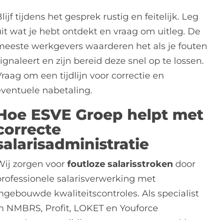
lijf tijdens het gesprek rustig en feitelijk. Leg
uit wat je hebt ontdekt en vraag om uitleg. De
meeste werkgevers waarderen het als je fouten
ignaleert en zijn bereid deze snel op te lossen.
raag om een tijdlijn voor correctie en
eventuele nabetaling.
Hoe ESVE Groep helpt met
correcte
salarisadministratie
Wij zorgen voor
foutloze salarisstroken
door
professionele salarisverwerking met
ingebouwde kwaliteitscontroles. Als specialist
in NMBRS, Profit, LOKET en Youforce