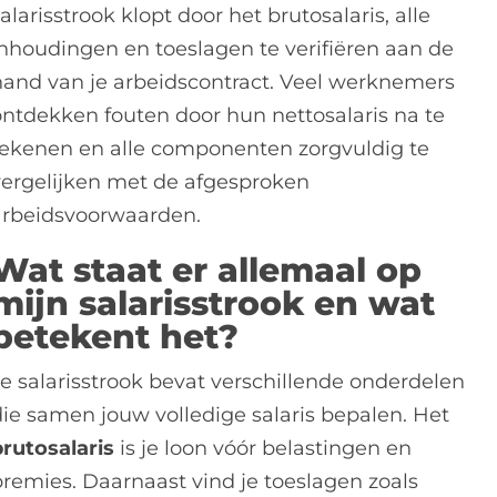
alarisstrook klopt door het brutosalaris, alle
inhoudingen en toeslagen te verifiëren aan de
hand van je arbeidscontract. Veel werknemers
ontdekken fouten door hun nettosalaris na te
rekenen en alle componenten zorgvuldig te
vergelijken met de afgesproken
arbeidsvoorwaarden.
Wat staat er allemaal op
mijn salarisstrook en wat
betekent het?
Je salarisstrook bevat verschillende onderdelen
die samen jouw volledige salaris bepalen. Het
brutosalaris
is je loon vóór belastingen en
premies. Daarnaast vind je toeslagen zoals