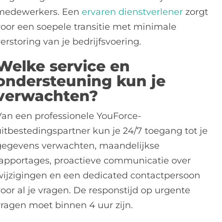
medewerkers. Een
ervaren dienstverlener
zorgt
voor een soepele transitie met minimale
erstoring van je bedrijfsvoering.
Welke service en
ondersteuning kun je
verwachten?
Van een professionele YouForce-
uitbestedingspartner kun je 24/7 toegang tot je
gegevens verwachten, maandelijkse
rapportages, proactieve communicatie over
wijzigingen en een dedicated contactpersoon
oor al je vragen. De responstijd op urgente
vragen moet binnen 4 uur zijn.