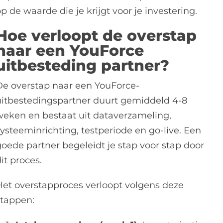
p de waarde die je krijgt voor je investering.
Hoe verloopt de overstap
naar een YouForce
uitbesteding partner?
De overstap naar een YouForce-
uitbestedingspartner duurt gemiddeld 4-8
weken en bestaat uit dataverzameling,
systeeminrichting, testperiode en go-live. Een
goede partner begeleidt je stap voor stap door
it proces.
Het overstapproces verloopt volgens deze
stappen: