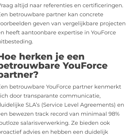
raag altijd naar referenties en certificeringen.
Een betrouwbare partner kan concrete
voorbeelden geven van vergelijkbare projecten
en heeft aantoonbare expertise in YouForce
uitbesteding.
Hoe herken je een
betrouwbare YouForce
partner?
Een betrouwbare YouForce partner kenmerkt
zich door transparante communicatie,
duidelijke SLA’s (Service Level Agreements) en
een bewezen track record van minimaal 98%
foutloze salarisverwerking. Ze bieden ook
proactief advies en hebben een duidelijk