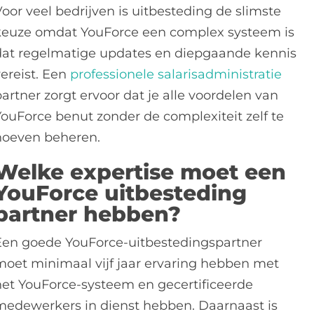
oor veel bedrijven is uitbesteding de slimste
keuze omdat YouForce een complex systeem is
dat regelmatige updates en diepgaande kennis
vereist. Een
professionele salarisadministratie
artner zorgt ervoor dat je alle voordelen van
YouForce benut zonder de complexiteit zelf te
hoeven beheren.
Welke expertise moet een
YouForce uitbesteding
partner hebben?
Een goede YouForce-uitbestedingspartner
moet minimaal vijf jaar ervaring hebben met
het YouForce-systeem en gecertificeerde
medewerkers in dienst hebben. Daarnaast is