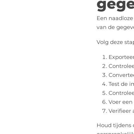
gege
Een naadloze 
van de gegeve
Volg deze sta
Exportee
Controlee
Convertee
Test de 
Controlee
Voer een 
Verifieer
Houd tijdens d