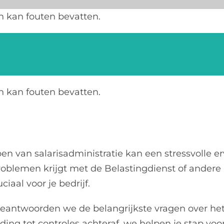
n kan fouten bevatten.
Home
Dienste
n kan fouten bevatten.
n van salarisadministratie kan een stressvolle erva
roblemen krijgt met de Belastingdienst of andere
ciaal voor je bedrijf.
l beantwoorden we de belangrijkste vragen over he
ing tot controles achteraf, we helpen je stap voor