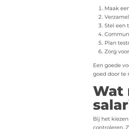
Maak een 
Verzamel
Stel een 
Communic
Plan tes
Zorg voor
Een goede voo
goed door te 
Wat 
sala
Bij het kieze
controleren. 