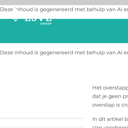
Ga
Deze inhoud is gegenereerd met behulp van AI e
naar
inhoud
Deze inhoud is gegenereerd met behulp van AI e
Het overstappe
dat je geen p
overstap is cru
In dit artike
Van voorbereid