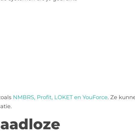
zoals
NMBRS, Profit, LOKET en YouForce
. Ze kunn
atie.
naadloze