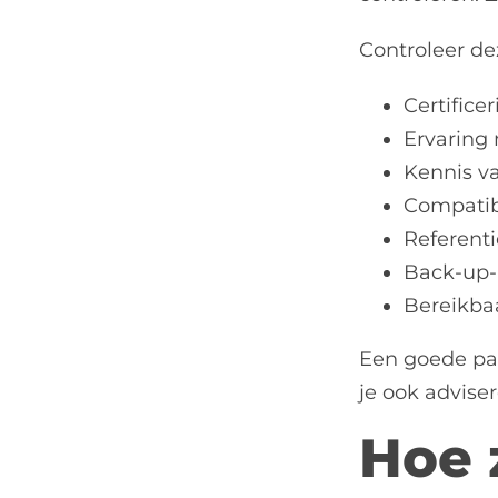
Controleer de
Certifice
Ervaring 
Kennis va
Compatib
Referent
Back-up-
Bereikba
Een goede par
je ook advise
Hoe 