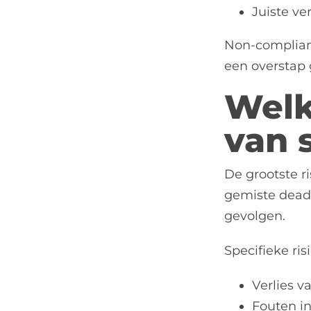
Juiste v
Non-complianc
een overstap 
Welke
van 
De grootste ri
gemiste deadl
gevolgen.
Specifieke ris
Verlies v
Fouten in