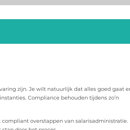
n
Vacatures
Over Ons
Nieuws – ESVE Groep
Contact
ring zijn. Je wilt natuurlijk dat alles goed gaat e
 instanties. Compliance behouden tijdens zo’n
t compliant overstappen van salarisadministratie.
 stap door het proces.